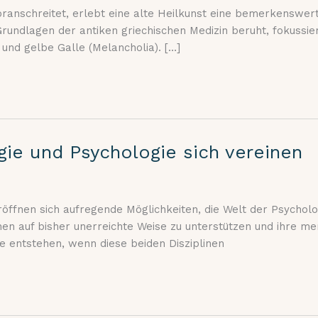
voranschreitet, erlebt eine alte Heilkunst eine bemerkenswe
undlagen der antiken griechischen Medizin beruht, fokussiert
 und gelbe Galle (Melancholia). […]
ie und Psychologie sich vereinen
 eröffnen sich aufregende Möglichkeiten, die Welt der Psycho
hen auf bisher unerreichte Weise zu unterstützen und ihre m
e entstehen, wenn diese beiden Disziplinen