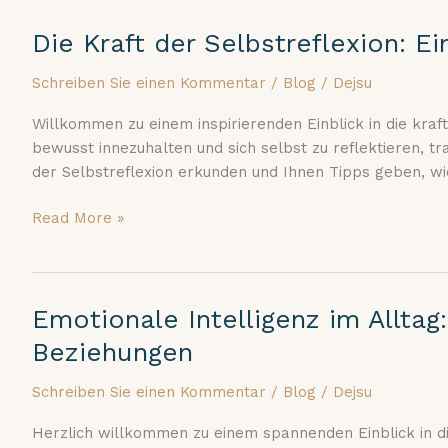
Die Kraft der Selbstreflexion: E
Die
Kraft
Schreiben Sie einen Kommentar
/
Blog
/
Dejsu
der
Selbstreflexion:
Willkommen zu einem inspirierenden Einblick in die kraftv
Ein
bewusst innezuhalten und sich selbst zu reflektieren, 
Weg
der Selbstreflexion erkunden und Ihnen Tipps geben, wie 
zur
persönlichen
Read More »
Entwicklung
Emotionale Intelligenz im Allta
Emotionale
Intelligenz
Beziehungen
im
Alltag:
Schreiben Sie einen Kommentar
/
Blog
/
Dejsu
Die
Herzlich willkommen zu einem spannenden Einblick in die
Kunst