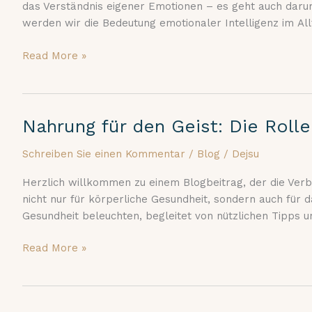
das Verständnis eigener Emotionen – es geht auch dar
der
werden wir die Bedeutung emotionaler Intelligenz im Al
Einfühlung
und
Read More »
Stärkung
zwischenmenschlicher
Beziehungen
Nahrung für den Geist: Die Roll
Nahrung
für
Schreiben Sie einen Kommentar
/
Blog
/
Dejsu
den
Geist:
Herzlich willkommen zu einem Blogbeitrag, der die Ver
Die
nicht nur für körperliche Gesundheit, sondern auch für
Rolle
Gesundheit beleuchten, begleitet von nützlichen Tipps 
der
Ernährung
Read More »
bei
der
mentalen
Gesundheit