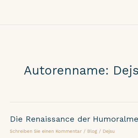
Zum
Inhalt
springen
Autorenname: Dej
Die Renaissance der Humoralmed
Die
Renaissance
Schreiben Sie einen Kommentar
/
Blog
/
Dejsu
der