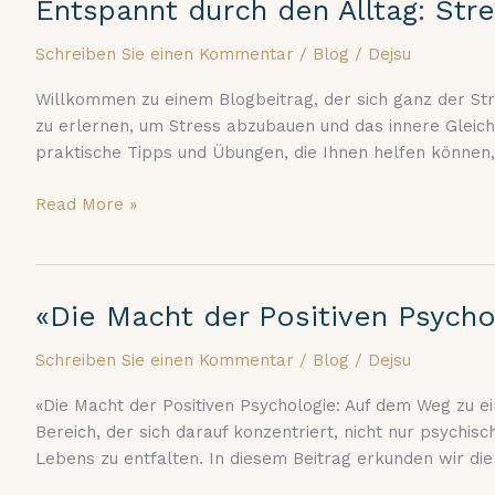
Entspannt durch den Alltag: Str
Entspannt
durch
Schreiben Sie einen Kommentar
/
Blog
/
Dejsu
den
Alltag:
Willkommen zu einem Blogbeitrag, der sich ganz der Stres
Stressbewältigungstechniken
zu erlernen, um Stress abzubauen und das innere Gleich
für
praktische Tipps und Übungen, die Ihnen helfen können
mehr
inneren
Read More »
Frieden
«Die Macht der Positiven Psych
«Die
Macht
Schreiben Sie einen Kommentar
/
Blog
/
Dejsu
der
Positiven
«Die Macht der Positiven Psychologie: Auf dem Weg zu e
Psychologie»
Bereich, der sich darauf konzentriert, nicht nur psychi
Auf
Lebens zu entfalten. In diesem Beitrag erkunden wir die
dem