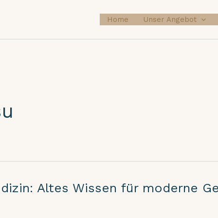
Home
Unser Angebot
su
izin: Altes Wissen für moderne G