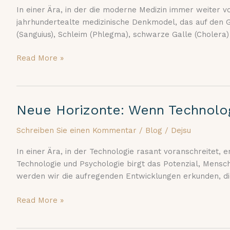
Humoralmedizin:
In einer Ära, in der die moderne Medizin immer weiter 
Altes
jahrhundertealte medizinische Denkmodel, das auf den Gr
Wissen
(Sanguius), Schleim (Phlegma), schwarze Galle (Cholera)
für
moderne
Read More »
Gesundheit
Neue Horizonte: Wenn Technolog
Neue
Horizonte:
Schreiben Sie einen Kommentar
/
Blog
/
Dejsu
Wenn
Technologie
In einer Ära, in der Technologie rasant voranschreitet,
und
Technologie und Psychologie birgt das Potenzial, Mensc
Psychologie
werden wir die aufregenden Entwicklungen erkunden, di
sich
vereinen
Read More »