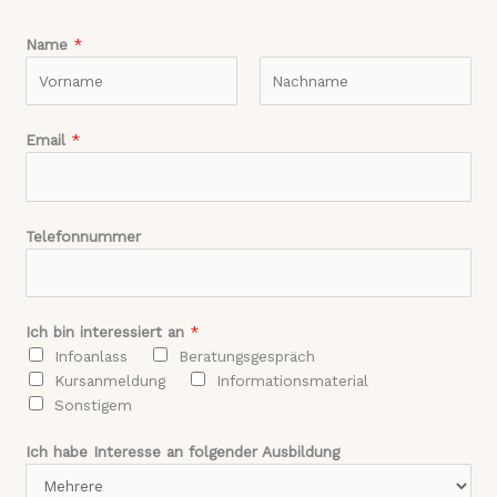
Name
*
V
N
Email
*
o
a
r
c
n
h
a
n
Telefonnummer
m
a
e
m
e
Ich bin interessiert an
*
Infoanlass
Beratungsgespräch
Kursanmeldung
Informationsmaterial
Sonstigem
Ich habe Interesse an folgender Ausbildung